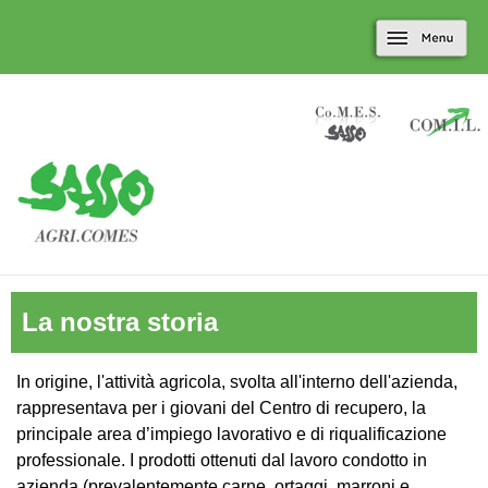
Marradi.it
Salta al contenuto
Menu
principale
La nostra storia
In origine, l'attività agricola, svolta all'interno dell'azienda,
rappresentava per i giovani del Centro di recupero, la
principale area d’impiego lavorativo e di riqualificazione
professionale. I prodotti ottenuti dal lavoro condotto in
azienda (prevalentemente carne, ortaggi, marroni e