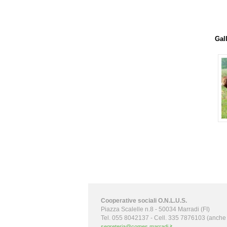
Gall
Cooperative sociali O.N.L.U.S.
Piazza Scalelle n.8 - 50034 Marradi (FI)
Tel. 055 8042137 - Cell. 335 7876103 (anch
segreteria@comes.marradi.it